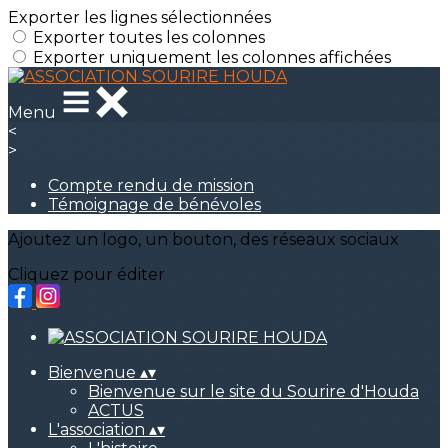
Exporter les lignes sélectionnées
Exporter toutes les colonnes
Exporter uniquement les colonnes affichées
Menu
<
>
Compte rendu de mission
Témoignage de bénévoles
Ajoutez un logo, un bouton, des réseaux sociaux
Cliquez pour éditer
Bienvenue
▴
▾
Bienvenue sur le site du Sourire d'Houda
ACTUS
L'association
▴
▾