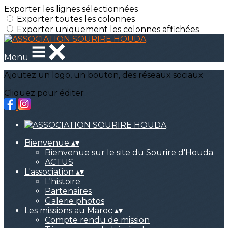
Exporter les lignes sélectionnées
Exporter toutes les colonnes
Exporter uniquement les colonnes affichées
Menu
Ajoutez un logo, un bouton, des réseaux sociaux
Cliquez pour éditer
Bienvenue
▴
▾
Bienvenue sur le site du Sourire d'Houda
ACTUS
L'association
▴
▾
L'histoire
Partenaires
Galerie photos
Les missions au Maroc
▴
▾
Compte rendu de mission