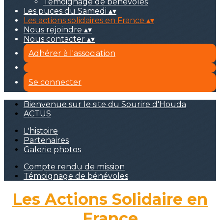
Témoignage de bénévoles
Les puces du Samedi
▴
▾
Les actions solidaires en France
▴
▾
Nous rejoindre
▴
▾
Nous contacter
▴
▾
Adhérer à l'association
Se connecter
Bienvenue sur le site du Sourire d'Houda
ACTUS
L'histoire
Partenaires
Galerie photos
Compte rendu de mission
Témoignage de bénévoles
Les Actions Solidaire en
France