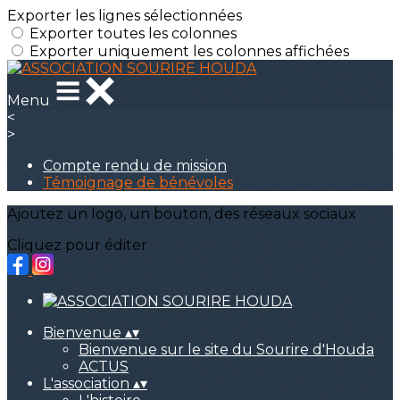
Exporter les lignes sélectionnées
Exporter toutes les colonnes
Exporter uniquement les colonnes affichées
Menu
<
>
Compte rendu de mission
Témoignage de bénévoles
Ajoutez un logo, un bouton, des réseaux sociaux
Cliquez pour éditer
Bienvenue
▴
▾
Bienvenue sur le site du Sourire d'Houda
ACTUS
L'association
▴
▾