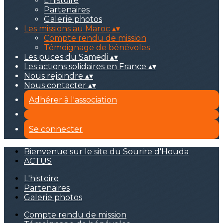
L'histoire
Partenaires
Galerie photos
Les missions au Maroc
▴
▾
Compte rendu de mission
Témoignage de bénévoles
Les puces du Samedi
▴
▾
Les actions solidaires en France
▴
▾
Nous rejoindre
▴
▾
Nous contacter
▴
▾
Adhérer à l'association
Se connecter
Bienvenue sur le site du Sourire d'Houda
ACTUS
L'histoire
Partenaires
Galerie photos
Compte rendu de mission