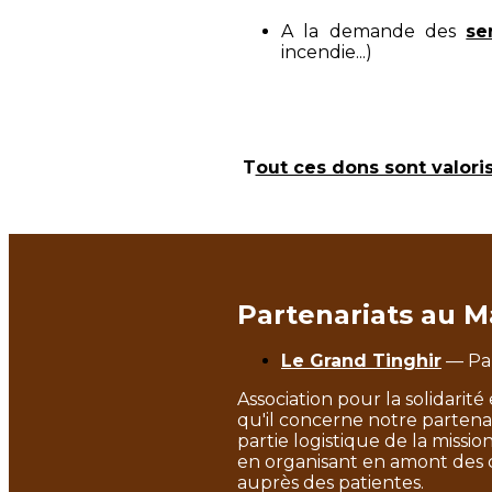
A la demande des
se
incendie...)
T
out ces dons sont valori
Partenariats au M
Le Grand Tinghir
— Par
Association pour la solidarit
qu'il concerne notre partenar
partie logistique de la mission
en organisant en amont des ca
auprès des patientes.