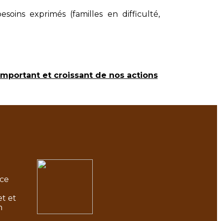
oins exprimés (familles en difficulté,
important et croissant de nos actions
 ce
e
et et
n