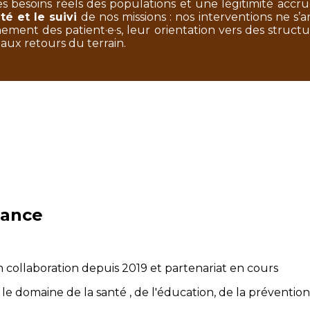
 besoins réels des populations et une légitimité accrue
té et le suivi
de nos missions : nos interventions ne s’a
ment des patient·e·s, leur orientation vers des structu
aux retours du terrain.
rance
 collaboration depuis 2019 et partenariat en cours
le domaine de la santé , de l'éducation, de la préventio