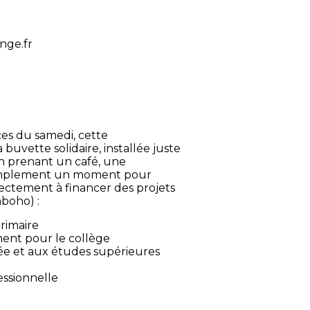
nge.fr
es du samedi, cette
 buvette solidaire, installée juste
n prenant un café, une
 simplement un moment pour
rectement à financer des projets
mboho) :
école primaire
 bâtiment pour le collège
lycée et aux études supérieures
essionnelle