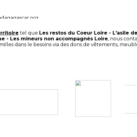
dagagascar.org
rritoire
tel que
Les restos du Coeur Loire - L'asile d
que - Les mineurs non accompagnés Loire
, nous cont
amilles dans le besoins via des dons de vêtements, meub