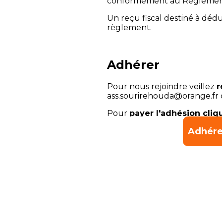
conformément au Règlement
Un reçu fiscal destiné à déd
règlement.
Adhérer
Pour nous rejoindre veillez
r
ass.sourirehouda@orange.fr 
Pour
payer l'adhésion cli
Montant de la cotisation:
20
Adhérer