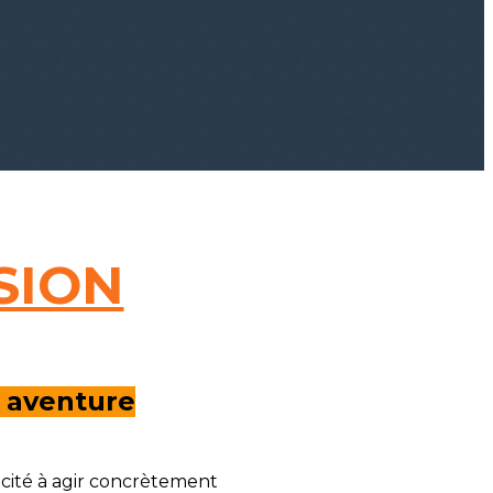
SION
e aventure
acité à agir concrètement