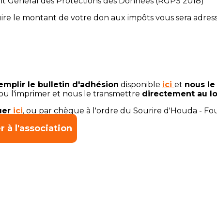
 Général des Protections des Données (RGPS 2018)
uire le montant de votre don aux impôts vous sera adres
emplir le bulletin d'adhésion
disponible
ici
et
nous le
ou l'imprimer et nous le transmettre
directement au lo
quer
ici
, ou par chèque à l'ordre du Sourire d'Houda - F
€
 à l'association