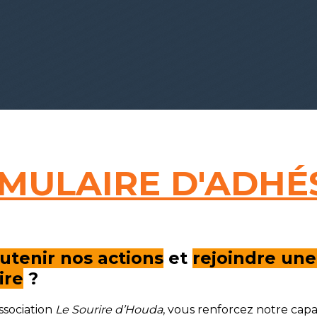
MULAIRE D'ADHÉ
utenir nos actions
et
rejoindre un
ire
?
ssociation
Le Sourire d’Houda
, vous renforcez notre cap