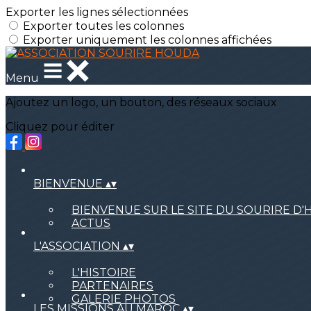
Exporter les lignes sélectionnées
Exporter toutes les colonnes
Exporter uniquement les colonnes affichées
Menu
Ajoutez un logo, un bouton, des réseaux sociaux
Cliquez pour éditer
BIENVENUE
▴
▾
BIENVENUE SUR LE SITE DU SOURIRE D
ACTUS
L'ASSOCIATION
▴
▾
L'HISTOIRE
PARTENAIRES
GALERIE PHOTOS
LES MISSIONS AU MAROC
▴
▾